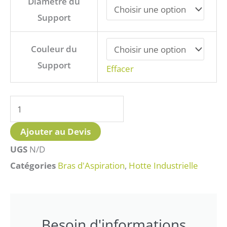
Diamètre du
de
Support
Support
de
Couleur du
Table
Support
Effacer
Bras
d'Aspiration
Ajouter au Devis
UGS
N/D
Catégories
Bras d'Aspiration
,
Hotte Industrielle
Besoin d'informations