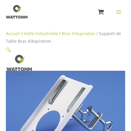
Aller
au
contenu
Accueil
/
Hotte Industrielle
/
Bras d'Aspiration
/ Support de
Table Bras d’Aspiration
🔍