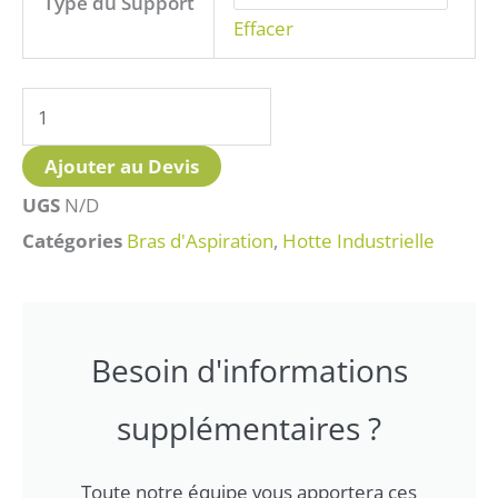
Type du Support
Fixation
Effacer
en
U
Bras
d'Aspiration
Ajouter au Devis
UGS
N/D
Catégories
Bras d'Aspiration
,
Hotte Industrielle
Besoin d'informations
supplémentaires ?
Toute notre équipe vous apportera ces