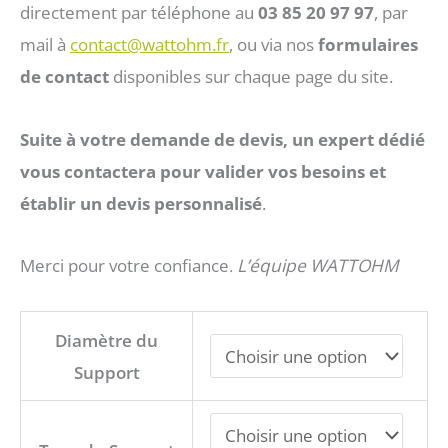
à
directement par téléphone au
03 85 20 97 97
, par
mail à
contact@wattohm.fr
, ou via nos
formulaires
107 €
de contact
disponibles sur chaque page du site.
Suite à votre demande de devis, un expert dédié
vous contactera pour valider vos besoins et
établir un devis personnalisé
.
Merci pour votre confiance
L’équipe WATTOHM
.
quantité
Diamètre du
de
Support
Etrier
de