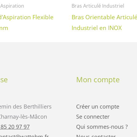
'Aspiration
Bras Articulé Industriel
d’Aspiration Flexible
Bras Orientable Articul
 mm
Industriel en INOX
se
Mon compte
min des Berthilliers
Créer un compte
Charnay-lès-Mâcon
Se connecter
 85 20 97 97
Qui sommes-nous ?
ontact@wattohm.fr
Nous contacter