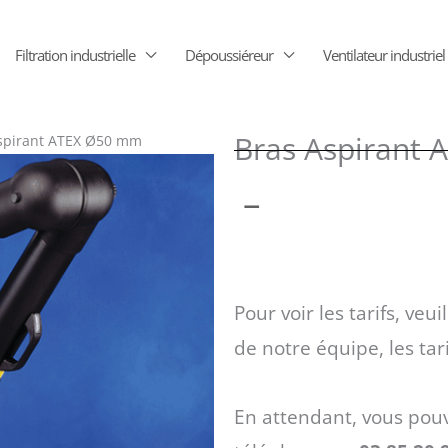
Filtration industrielle
Dépoussiéreur
Ventilateur industriel
Bras Aspirant
spirant ATEX Ø50 mm
Plage
–
de
Pour voir les tarifs, veui
prix :
de notre équipe, les tar
211 €
En attendant, vous pou