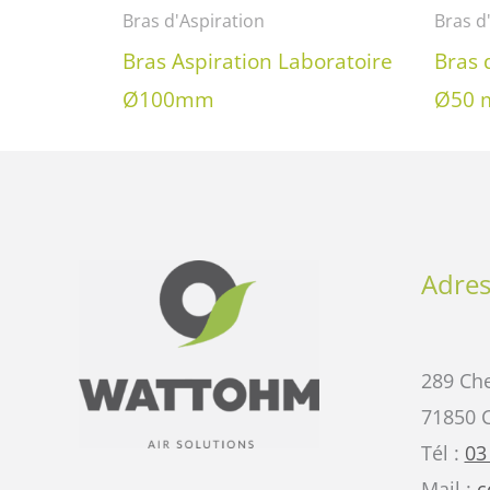
Bras d'Aspiration
Bras d
Bras Aspiration Laboratoire
Bras 
Ø100mm
Ø50
Adres
289 Che
71850 
Tél :
03
Mail :
c