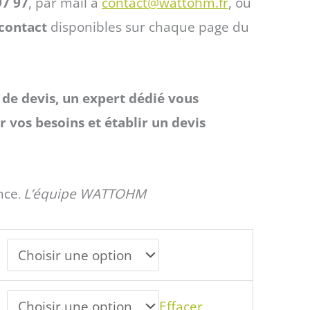
97 97
, par mail à
contact@wattohm.fr
, ou
contact
disponibles sur chaque page du
de devis, un expert dédié vous
 vos besoins et établir un devis
nce
L’équipe WATTOHM
.
Effacer