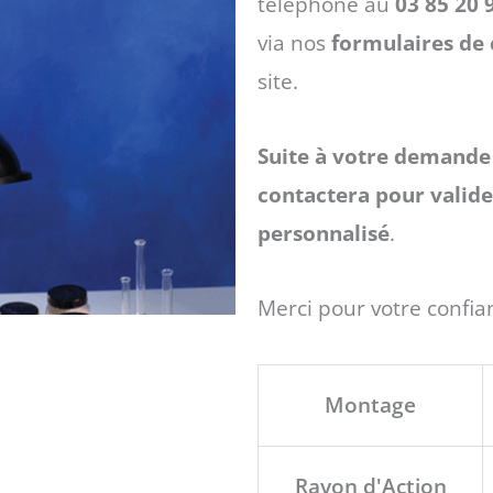
à
téléphone au
03 85 20 
via nos
formulaires de 
422 €
site.
Suite à votre demande 
contactera pour valider
personnalisé
.
Merci pour votre confia
quantité
Montage
de
Bras
Rayon d'Action