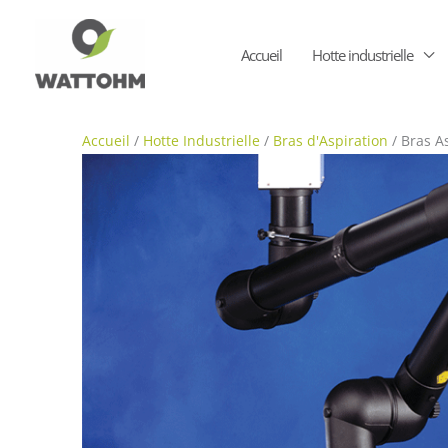
Aller
au
Accueil
Hotte industrielle
contenu
Accueil
/
Hotte Industrielle
/
Bras d'Aspiration
/ Bras A