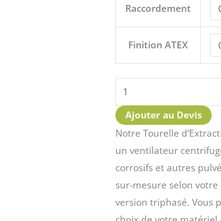
d'Extraction
Raccordement
de
Toiture
Finition ATEX
Ø160mm
Ajouter au Devis
Notre Tourelle d’Extrac
un ventilateur centrifug
corrosifs et autres pulvé
sur-mesure selon votre 
version triphasé. Vous 
choix de votre matériel