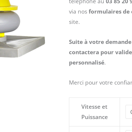
à
téléphone au
03 85 20 
via nos
formulaires de 
4460 €
site.
Suite à votre demande 
contactera pour valider
personnalisé
.
Merci pour votre confia
quantité
Vitesse et
de
Puissance
Tourelle