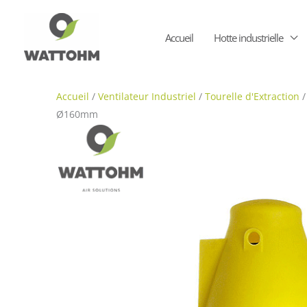
Aller
au
Accueil
Hotte industrielle
contenu
Accueil
/
Ventilateur Industriel
/
Tourelle d'Extraction
/
Ø160mm