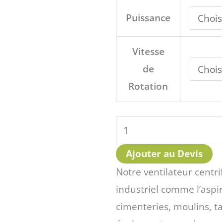
Ventilateur
Puissance
Centrifuge
Haute
Vitesse
Pression
de
MPR
Rotation
Ajouter au Devis
Notre ventilateur centr
industriel comme l’aspira
cimenteries, moulins, t