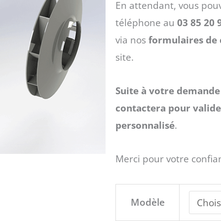
En attendant, vous pou
à
téléphone au
03 85 20 
via nos
formulaires de 
6130 €
site.
Suite à votre demande 
contactera pour valider
personnalisé
.
Merci pour votre confia
quantité
Modèle
de