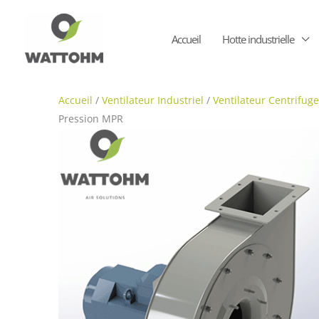
Aller
au
Accueil
Hotte industrielle
contenu
Accueil
/
Ventilateur Industriel
/
Ventilateur Centrifuge
Pression MPR