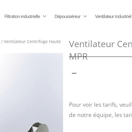
Filtration industrielle
Dépoussiéreur
Ventilateur industriel
Ventilateur Ce
/ Ventilateur Centrifuge Haute
MPR
Plage
–
de
Pour voir les tarifs, veui
prix :
de notre équipe, les tar
1198 €