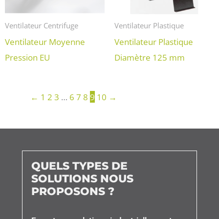
Ventilateur Centrifuge
Ventilateur Plastique
Ventilateur Moyenne
Ventilateur Plastique
Pression EU
Diamètre 125 mm
←
1
2
3
…
6
7
8
9
10
→
QUELS TYPES DE
SOLUTIONS NOUS
PROPOSONS ?