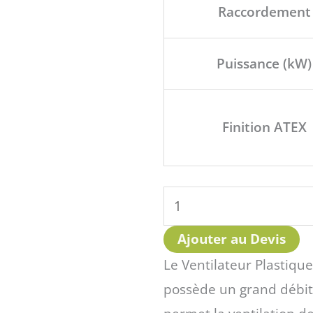
Plastique
Raccordement
Diamètre
160mm
Puissance (kW)
Finition ATEX
Ajouter au Devis
Le Ventilateur Plastiqu
possède un grand débit 