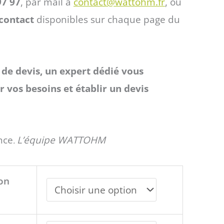
97 97
, par mail à
contact@wattohm.fr
, ou
contact
disponibles sur chaque page du
de devis, un expert dédié vous
 vos besoins et établir un devis
nce
L’équipe WATTOHM
.
ion