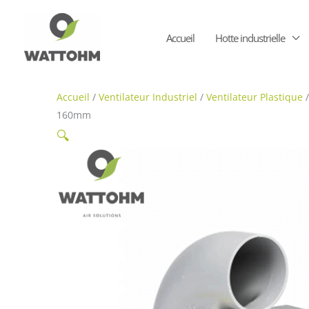
Aller
au
Accueil
Hotte industrielle
contenu
Accueil
/
Ventilateur Industriel
/
Ventilateur Plastique
/
160mm
🔍