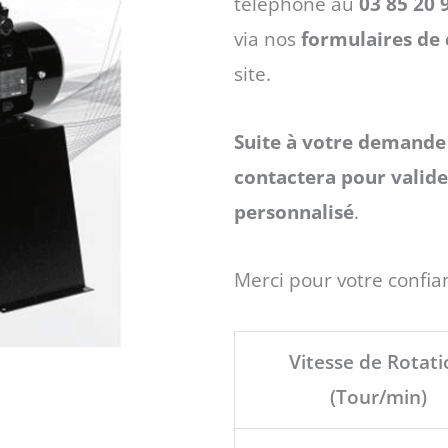
à
téléphone au
03 85 20 
via nos
formulaires de 
2965 €
site.
Suite à votre demande 
contactera pour valider
personnalisé
.
Merci pour votre confia
quantité
Vitesse de Rotat
de
(Tour/min)
Ventilateur