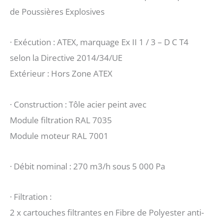
de Poussières Explosives
de
Poussières
· Exécution : ATEX, marquage Ex II 1 / 3 – D C T4
Explosives
selon la Directive 2014/34/UE
ASD
Extérieur : Hors Zone ATEX
300
m3/h
· Construction : Tôle acier peint avec
Module filtration RAL 7035
Module moteur RAL 7001
· Débit nominal : 270 m3/h sous 5 000 Pa
· Filtration :
2 x cartouches filtrantes en Fibre de Polyester anti-